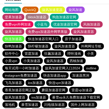
网站地图
QuickQ
旋风加速度器
旋风加速
坚果加速器
tiktok加速器
狗急加速器官网
免费vqn外网加速
小蓝鸟
优途加速器官网
风驰加速器
旋风加速器
免费vps加速器外网苹果版
旋风加速度器
快连加速器
快连加速器官网入口
原子加速器
快鸭加速器
快柠檬加速器
旋风加速度器
外网网址导航
软件中心
雷霆加速
狂飙加速器
哔咔漫画
小美
小美vpn
小美加速器
旋风加速器
西柚加速
每天试用一小时加速器
旋风加速官网入口2024
outline
instagram免费加速器
快连加速器app
加速器黑洞
飞鸟加速器
ios加速器
快连vρn加速器
香蕉加速器官网正版
蘑菇加速器官网
雷霆vp加速器
旋风加速度器
ios加速器
暴雪vp永久免费加速器下载官网
落地机
暴雪加速器
闪电猫加速器
国外上网加速器