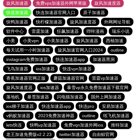
旋风加速器
免费vps加速器外网苹果版
旋风加速度器
快连加速器
快连加速器官网入口
原子加速器
快鸭加速器
快柠檬加速器
旋风加速度器
外网网址导航
软件中心
雷霆加速
狂飙加速器
哔咔漫画
瑞乐小说
小美
小美vpn
小美加速器
旋风加速器
西柚加速
每天试用一小时加速器
旋风加速官网入口2024
outline
instagram免费加速器
快连加速器app
加速器黑洞
飞鸟加速器
ios加速器
快连vρn加速器
香蕉加速器官网正版
蘑菇加速器官网
雷霆vp加速器
旋风加速度器
ios加速器
暴雪vp永久免费加速器下载官网
落地机
暴雪加速器
闪电猫加速器
国外上网加速器
ios梯子加速器
快连加速器app
快连pro
安易加速器
v蚂蚁加速器
2023免费加速神器
outline
纸飞机加速器
lets快连
快鸭vp加速器
免费vqn加速外网ios
推特加速
老王加速免费版v2.2.23
twitter加速器
自由鲸官网