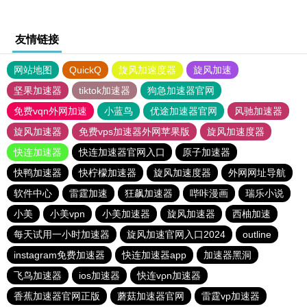
友情链接
网站地图
QuickQ
旋风加速度器
旋风加速
坚果加速器
tiktok加速器
狗急加速器官网
免费vqn外网加速
小蓝鸟
优途加速器官网
风驰加速器
旋风加速器
免费vps加速器外网苹果版
旋风加速度器
快连加速器
快连加速器官网入口
原子加速器
快鸭加速器
快柠檬加速器
旋风加速度器
外网网址导航
软件中心
雷霆加速
狂飙加速器
哔咔漫画
瑞乐小说
小美
小美vpn
小美加速器
旋风加速器
西柚加速
每天试用一小时加速器
旋风加速官网入口2024
outline
instagram免费加速器
快连加速器app
加速器黑洞
飞鸟加速器
ios加速器
快连vρn加速器
香蕉加速器官网正版
蘑菇加速器官网
雷霆vp加速器