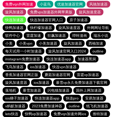
免费vqn外网加速
小蓝鸟
优途加速器官网
风驰加速器
旋风加速器
免费vps加速器外网苹果版
旋风加速度器
快连加速器
快连加速器官网入口
原子加速器
快鸭加速器
快柠檬加速器
旋风加速度器
外网网址导航
软件中心
雷霆加速
狂飙加速器
哔咔漫画
瑞乐小说
小美
小美vpn
小美加速器
旋风加速器
西柚加速
每天试用一小时加速器
旋风加速官网入口2024
outline
instagram免费加速器
快连加速器app
加速器黑洞
飞鸟加速器
ios加速器
快连vρn加速器
香蕉加速器官网正版
蘑菇加速器官网
雷霆vp加速器
旋风加速度器
ios加速器
暴雪vp永久免费加速器下载官网
落地机
暴雪加速器
闪电猫加速器
国外上网加速器
ios梯子加速器
快连加速器app
快连pro
安易加速器
v蚂蚁加速器
2023免费加速神器
outline
纸飞机加速器
lets快连
快鸭vp加速器
免费vqn加速外网ios
推特加速