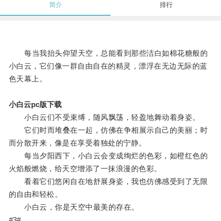
简介
排行
每当我抬头仰望天空，总能看到那些洁白如棉花糖般的
小白云，它们像一群自由自在的精灵，漂浮在无边无际的蓝
色天幕上。
小白云pc版下载
小白云们不受束缚，随风飘荡，轻盈地舞动着身姿。
它们时而堆叠在一起，仿佛在争相展示自己的美丽；时
而分散开来，像是在享受着独处的宁静。
每当夕阳西下，小白云会变成绚烂的色彩，如橙红色的
火焰般燃烧，给天空增添了一抹浪漫的色彩。
看着它们悠闲自在地舒展身姿，我也仿佛感受到了无限
的自由和轻松。
小白云，你是天空中最美的存在。
#3#