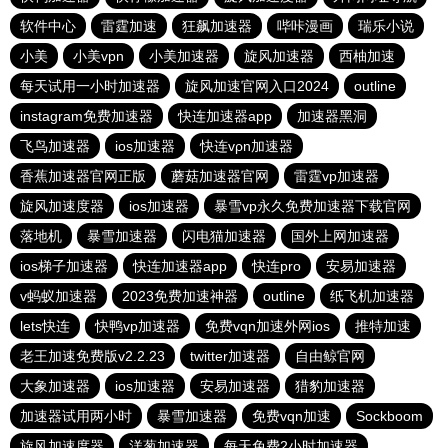
软件中心
雷霆加速
狂飙加速器
哔咔漫画
瑞乐小说
小美
小美vpn
小美加速器
旋风加速器
西柚加速
每天试用一小时加速器
旋风加速官网入口2024
outline
instagram免费加速器
快连加速器app
加速器黑洞
飞鸟加速器
ios加速器
快连vρn加速器
香蕉加速器官网正版
蘑菇加速器官网
雷霆vp加速器
旋风加速度器
ios加速器
暴雪vp永久免费加速器下载官网
落地机
暴雪加速器
闪电猫加速器
国外上网加速器
ios梯子加速器
快连加速器app
快连pro
安易加速器
v蚂蚁加速器
2023免费加速神器
outline
纸飞机加速器
lets快连
快鸭vp加速器
免费vqn加速外网ios
推特加速
老王加速免费版v2.2.23
twitter加速器
自由鲸官网
大象加速器
ios加速器
安易加速器
猎豹加速器
加速器试用两小时
暴雪加速器
免费vqn加速
Sockboom
旋风加速度器
洋葱加速器
每天免费2小时加速器