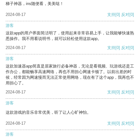
梯子神器，ins随便看，美美哒！
2024-08-17
支持
[0]
反对
[0]
游客
这款app的用户界面简洁明了，使用起来非常容易上手，让我能够快速熟
悉操作。我不用看说明书，就可以轻松使用这款app。
2024-08-17
支持
[0]
反对
[0]
游客
这款加速器app简直是居家旅行必备神器，无论是看视频、玩游戏还是工
作办公，都能畅享高速网络，再也不用担心网速卡顿了。以前出差的时
候，经常因为网速慢而无法正常使用网络，现在有了这个app，我再也不
用担心了。
2024-08-17
支持
[0]
反对
[0]
游客
这款游戏的音乐非常优美，听了让人心旷神怡。
2024-08-17
支持
[0]
反对
[0]
游客