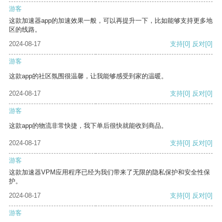
游客
这款加速器app的加速效果一般，可以再提升一下，比如能够支持更多地
区的线路。
2024-08-17
支持
[0]
反对
[0]
游客
这款app的社区氛围很温馨，让我能够感受到家的温暖。
2024-08-17
支持
[0]
反对
[0]
游客
这款app的物流非常快捷，我下单后很快就能收到商品。
2024-08-17
支持
[0]
反对
[0]
游客
这款加速器VPM应用程序已经为我们带来了无限的隐私保护和安全性保
护。
2024-08-17
支持
[0]
反对
[0]
游客