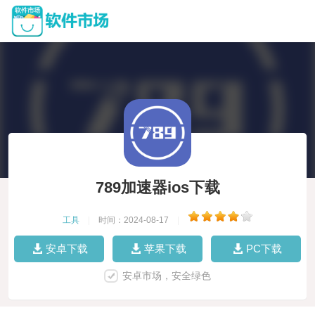
789加速器ios下载
工具
|
时间：2024-08-17
|
安卓下载
苹果下载
PC下载
安卓市场，安全绿色