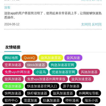
游客
这款app的用户界面简洁明了，使用起来非常容易上手，让我能够快速熟
悉操作。
2024-08-12
支持
[0]
反对
[0]
友情链接
网站地图
QuickQ
旋风加速度器
旋风加速
坚果加速器
tiktok加速器
狗急加速器官网
免费vqn外网加速
小蓝鸟
优途加速器官网
风驰加速器
旋风加速器
免费vps加速器外网苹果版
旋风加速度器
快连加速器
快连加速器官网入口
原子加速器
快鸭加速器
快柠檬加速器
旋风加速度器
外网网址导航
软件中心
雷霆加速
狂飙加速器
哔咔漫画
瑞乐小说