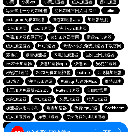
小美
小美vpn
小美加速器
旋风加速器
西柚加速
每天试用一小时加速器
旋风加速官网入口2024
outline
instagram免费加速器
快连加速器app
加速器黑洞
飞鸟加速器
ios加速器
快连vρn加速器
香蕉加速器官网正版
蘑菇加速器官网
雷霆vp加速器
旋风加速度器
ios加速器
暴雪vp永久免费加速器下载官网
落地机
暴雪加速器
闪电猫加速器
国外上网加速器
ios梯子加速器
快连加速器app
快连pro
安易加速器
v蚂蚁加速器
2023免费加速神器
outline
纸飞机加速器
lets快连
快鸭vp加速器
免费vqn加速外网ios
推特加速
老王加速免费版v2.2.23
twitter加速器
自由鲸官网
大象加速器
ios加速器
安易加速器
猎豹加速器
加速器试用两小时
暴雪加速器
免费vqn加速
Sockboom
旋风加速度器
洋葱加速器
每天免费2小时加速器
西柚加速器
永久免费使用的加速器
下载