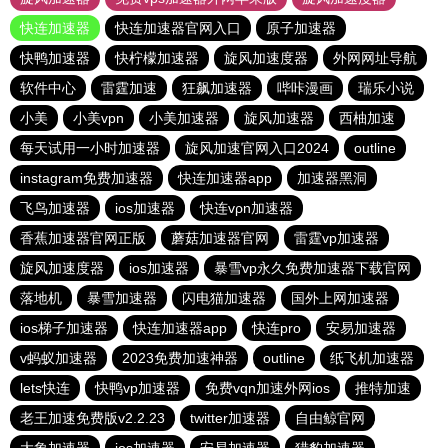
快连加速器
快连加速器官网入口
原子加速器
快鸭加速器
快柠檬加速器
旋风加速度器
外网网址导航
软件中心
雷霆加速
狂飙加速器
哔咔漫画
瑞乐小说
小美
小美vpn
小美加速器
旋风加速器
西柚加速
每天试用一小时加速器
旋风加速官网入口2024
outline
instagram免费加速器
快连加速器app
加速器黑洞
飞鸟加速器
ios加速器
快连vρn加速器
香蕉加速器官网正版
蘑菇加速器官网
雷霆vp加速器
旋风加速度器
ios加速器
暴雪vp永久免费加速器下载官网
落地机
暴雪加速器
闪电猫加速器
国外上网加速器
ios梯子加速器
快连加速器app
快连pro
安易加速器
v蚂蚁加速器
2023免费加速神器
outline
纸飞机加速器
lets快连
快鸭vp加速器
免费vqn加速外网ios
推特加速
老王加速免费版v2.2.23
twitter加速器
自由鲸官网