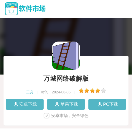
万城网络破解版
工具
|
时间：2024-08-05
|
安卓下载
苹果下载
PC下载
安卓市场，安全绿色