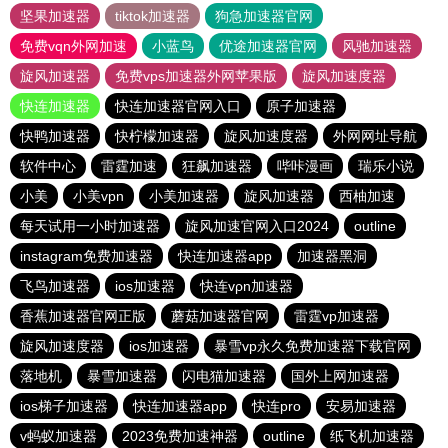
坚果加速器
tiktok加速器
狗急加速器官网
免费vqn外网加速
小蓝鸟
优途加速器官网
风驰加速器
旋风加速器
免费vps加速器外网苹果版
旋风加速度器
快连加速器
快连加速器官网入口
原子加速器
快鸭加速器
快柠檬加速器
旋风加速度器
外网网址导航
软件中心
雷霆加速
狂飙加速器
哔咔漫画
瑞乐小说
小美
小美vpn
小美加速器
旋风加速器
西柚加速
每天试用一小时加速器
旋风加速官网入口2024
outline
instagram免费加速器
快连加速器app
加速器黑洞
飞鸟加速器
ios加速器
快连vρn加速器
香蕉加速器官网正版
蘑菇加速器官网
雷霆vp加速器
旋风加速度器
ios加速器
暴雪vp永久免费加速器下载官网
落地机
暴雪加速器
闪电猫加速器
国外上网加速器
ios梯子加速器
快连加速器app
快连pro
安易加速器
v蚂蚁加速器
2023免费加速神器
outline
纸飞机加速器