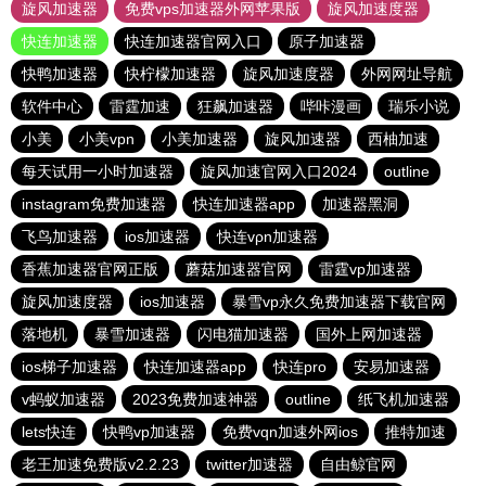
旋风加速器
免费vps加速器外网苹果版
旋风加速度器
快连加速器
快连加速器官网入口
原子加速器
快鸭加速器
快柠檬加速器
旋风加速度器
外网网址导航
软件中心
雷霆加速
狂飙加速器
哔咔漫画
瑞乐小说
小美
小美vpn
小美加速器
旋风加速器
西柚加速
每天试用一小时加速器
旋风加速官网入口2024
outline
instagram免费加速器
快连加速器app
加速器黑洞
飞鸟加速器
ios加速器
快连vρn加速器
香蕉加速器官网正版
蘑菇加速器官网
雷霆vp加速器
旋风加速度器
ios加速器
暴雪vp永久免费加速器下载官网
落地机
暴雪加速器
闪电猫加速器
国外上网加速器
ios梯子加速器
快连加速器app
快连pro
安易加速器
v蚂蚁加速器
2023免费加速神器
outline
纸飞机加速器
lets快连
快鸭vp加速器
免费vqn加速外网ios
推特加速
老王加速免费版v2.2.23
twitter加速器
自由鲸官网