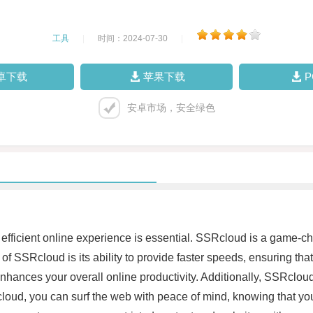
工具
|
时间：2024-07-30
|
卓下载
苹果下载
安卓市场，安全绿色
nd efficient online experience is essential. SSRcloud is a game-c
f SSRcloud is its ability to provide faster speeds, ensuring th
 enhances your overall online productivity. Additionally, SSRcl
loud, you can surf the web with peace of mind, knowing that your