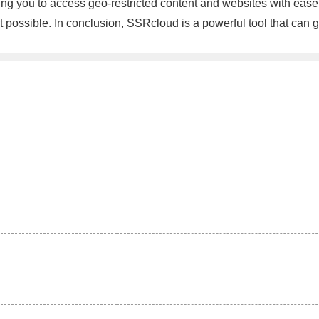
ng you to access geo-restricted content and websites with ease.
 possible. In conclusion, SSRcloud is a powerful tool that can