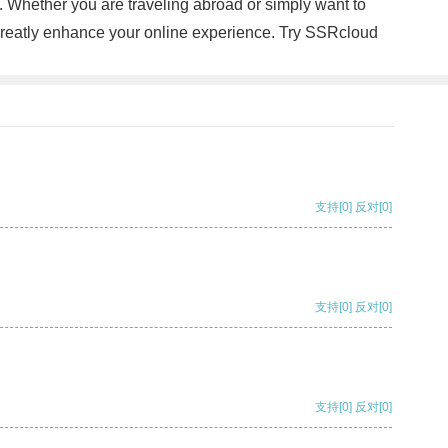
 Whether you are traveling abroad or simply want to
 greatly enhance your online experience. Try SSRcloud
支持
[0]
反对
[0]
支持
[0]
反对
[0]
支持
[0]
反对
[0]